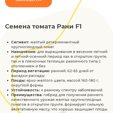
Семена томата Рани F1
Сегмент:
желтый детерминантный
крупноплодный томат
Назначение:
для выращивания в весенне-летний
и летний-осенний период как в открытом грунте,
так и в пленочных теплицах различного типа с
отоплением и без
Период вегетации:
ранний, 62-65 дней от
высадки рассады
Плоды:
ярко-желтого цвета, массой 160-180 г,
округлой формы
Устойчивость:
к разному спектру заболеваний
Преимущества:
гибрид для получения раннего
качественного урожая желтых крупноплодных
томатов в открытом грунте, формирует сильную
вегетативную массу, что хорошо защищает плоды