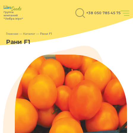
+38 050 785 45 75
Группа
компаний
"Либра Агро"
Главная
—
Каталог
—
Рани F1
Рани F1