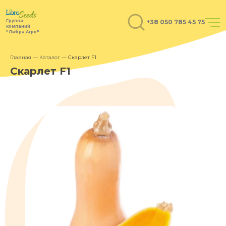
+38 050 785 45 75
Группа
компаний
"Либра Агро"
Главная
—
Каталог
—
Скарлет F1
Скарлет F1