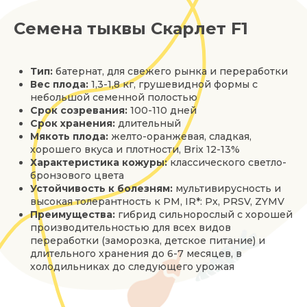
Семена тыквы Скарлет F1
Тип:
батернат, для свежего рынка и переработки
Вес плода:
1,3-1,8 кг, грушевидной формы с
небольшой семенной полостью
Срок созревания:
100-110 дней
Срок хранения:
длительный
Мякоть плода:
желто-оранжевая, сладкая,
хорошего вкуса и плотности, Brix 12-13%
Характеристика кожуры:
классического светло-
бронзового цвета
Устойчивость к болезням:
мультивирусность и
высокая толерантность к PM, IR*: Px, PRSV, ZYMV
Преимущества:
гибрид сильнорослый с хорошей
производительностью для всех видов
переработки (заморозка, детское питание) и
длительного хранения до 6-7 месяцев, в
холодильниках до следующего урожая