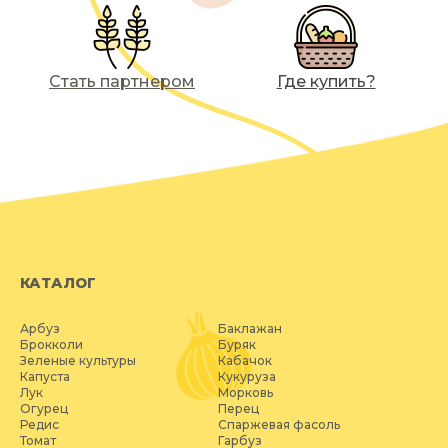
Стать партнером
Где купить?
КАТАЛОГ
Арбуз
Баклажан
Брокколи
Буряк
Зеленые культуры
Кабачок
Капуста
Кукуруза
Лук
Морковь
Огурец
Перец
Редис
Спаржевая фасоль
Томат
Гарбуз