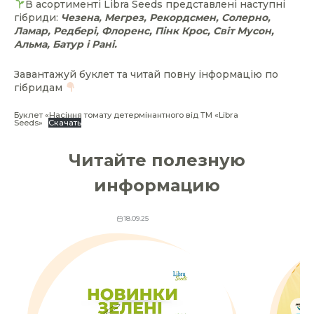
В асортименті Libra Seeds представлені наступні
гібриди:
Чезена, Мегрез, Рекордсмен, Солерно,
Ламар, Редбері, Флоренс, Пінк Крос, Світ Мусон,
Альма, Батур і Рані.
Завантажуй буклет та читай повну інформацію по
гібридам
Буклет «Насіння томату детермінантного від ТМ «Libra
Seeds»
Скачать
Читайте полезную
информацию
18.09.25