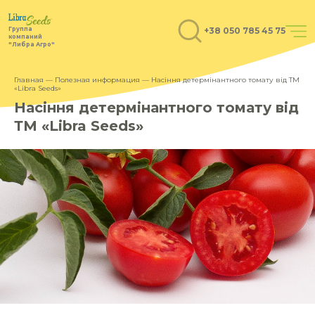
+38 050 785 45 75
Группа
компаний
"Либра Агро"
Главная
—
Полезная информация
— Насіння детермінантного томату від ТМ
«Libra Seeds»
Насіння детермінантного томату від
ТМ «Libra Seeds»