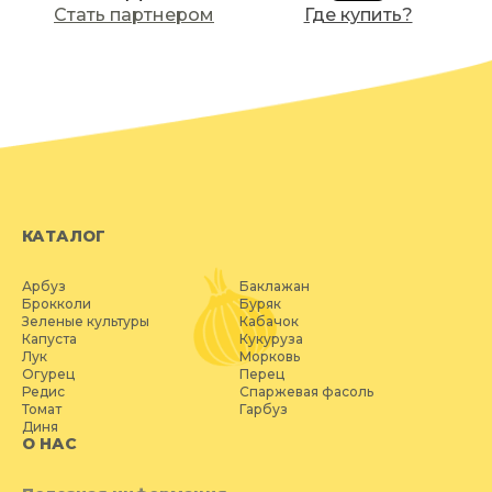
Стать партнером
Где купить?
КАТАЛОГ
Арбуз
Баклажан
Брокколи
Буряк
Зеленые культуры
Кабачок
Капуста
Кукуруза
Лук
Морковь
Огурец
Перец
Редис
Спаржевая фасоль
Томат
Гарбуз
Диня
О НАС