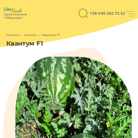
+38 095 362 72 52
Група компаній
"Лібра Агро"
Головна
—
Каталог
—
Квантум F1
Квантум F1