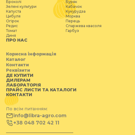
Броколі
Буряк
Зелені культури
Кабачок
Капуста
Кукурудза
Цибуля
Морква
Огірок
Перець
Редис
Спаржева квасоля
Томат
Гарбуз
Диня
ПРО НАС
Корисна інформація
Каталог
Контакти
Реквізити
ДЕ КУПИТИ
ДИЛЕРАМ
ЛАБОРАТОРІЯ
ПРАЙС ЛИСТИ ТА КАТАЛОГИ
КОНТАКТИ
По всім питанням:
info@libra-agro.com
+38 048 702 42 11