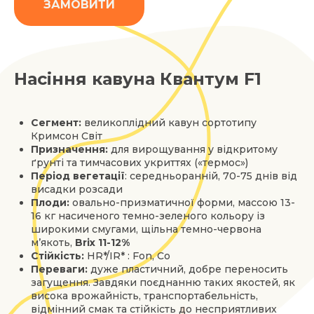
ЗАМОВИТИ
Насіння кавуна Квантум F1
Сегмент:
великоплідний кавун сортотипу
Кримсон Світ
Призначення:
для вирощування у відкритому
ґрунті та тимчасових укриттях («термос»)
Період вегетації
: середньоранній, 70-75 днів від
висадки розсади
Плоди:
овально-призматичної форми, массою 13-
16 кг насиченого темно-зеленого кольору із
широкими смугами, щільна темно-червона
м’якоть,
Brix 11-12%
Стійкість:
HR*/IR* : Fon, Co
Переваги:
дуже пластичний, добре переносить
загущення. Завдяки поєднанню таких якостей, як
висока врожайність, транспортабельність,
відмінний смак та стійкість до несприятливих