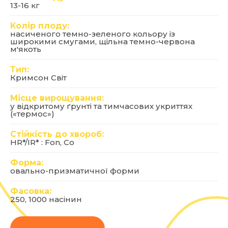
13-16 кг
Колір плоду:
насиченого темно-зеленого кольору із
широкими смугами, щільна темно-червона
м'якоть
Тип:
Кримсон Світ
Місце вирощування:
у відкритому ґрунті та тимчасових укриттях
(«термос»)
Стійкість до хвороб:
HR*/IR* : Fon, Co
Форма:
овально-призматичної форми
Фасовка:
250, 1000 насінин