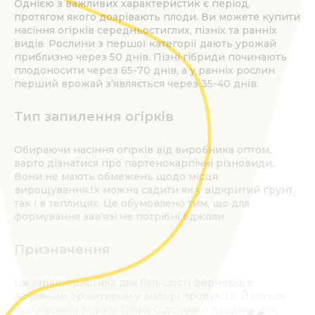
Однією з важливих характеристик є період,
протягом якого дозрівають плоди. Ви можете купити
насіння огірків середньостиглих, пізніх та ранніх
видів. Рослини з першої категорії дають урожай
приблизно через 50 днів. Пізні гібриди починають
плодоносити через 65-70 днів, а у ранніх рослин
перший врожай з’являється через 35-40 днів.
Тип запилення огірків
Обираючи насіння огірків від виробника оптом,
варто дізнатися про партенокарпічні різновиди.
Вони не мають обмежень щодо місця
вирощування.Їх можна садити як у відкритий ґрунт,
так і в теплицях. Це обумовлено тим, що для
формування зав’язі не потрібні бджоли.
Призначення
Ця характеристика для більшості фермерів є
основним орієнтиром у виборі продукції. Йдеться
про насіння огірків Лібра Сідс, яке підходить для