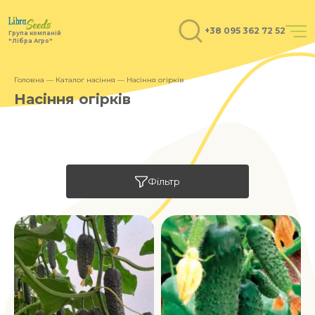
+38 095 362 72 52
Група компаній
"Лібра Агро"
Головна
—
Каталог насіння
— Насіння огірків
Насіння огірків
Фільтр