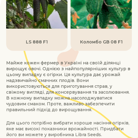
LS 888 F1
Коломбо GB 08 F1
Майже кожен фермер в Україні на своїй ділянці
вирощує овочі. Однією з найпопулярніших культур в
цьому випадку є огірки. Ця культура дає урожай
надзвичайно смачних плодів. Вони
використовуються для приготування страв, у
свіжому вигляді, для консервування та засолювання.
В кожному випадку можна насолоджуватися
чудовим смаком. Проте, важливо забезпечити
правильний підхід до вирощування.
Для цього потрібно вибрати хороше насіння огірків,
яке має високі показники врожайності. Придбати
його ви можете у виробника Libra Seeds.