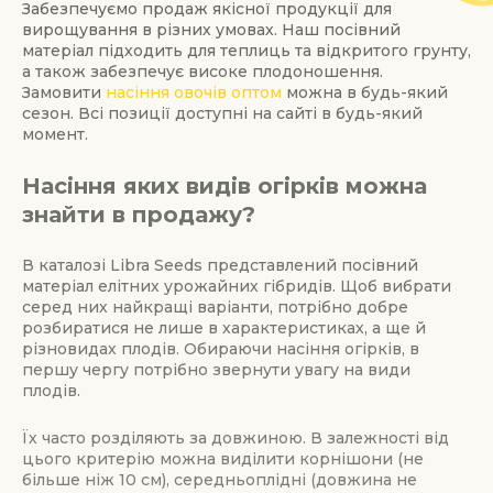
Забезпечуємо продаж якісної продукції для
вирощування в різних умовах. Наш посівний
матеріал підходить для теплиць та відкритого грунту,
а також забезпечує високе плодоношення.
Замовити
насіння овочів оптом
можна в будь-який
сезон. Всі позиції доступні на сайті в будь-який
момент.
Насіння яких видів огірків можна
знайти в продажу?
В каталозі Libra Seeds представлений посівний
матеріал елітних урожайних гібридів. Щоб вибрати
серед них найкращі варіанти, потрібно добре
розбиратися не лише в характеристиках, а ще й
різновидах плодів. Обираючи насіння огірків, в
першу чергу потрібно звернути увагу на види
плодів.
Їх часто розділяють за довжиною. В залежності від
цього критерію можна виділити корнішони (не
більше ніж 10 см), середньоплідні (довжина не