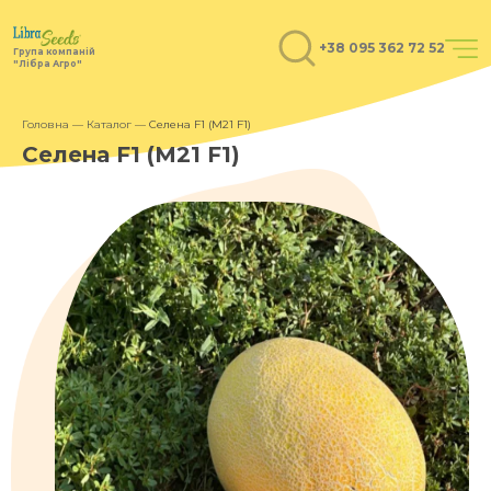
+38 095 362 72 52
Група компаній
"Лібра Агро"
Головна
—
Каталог
—
Селена F1 (M21 F1)
Селена F1 (M21 F1)