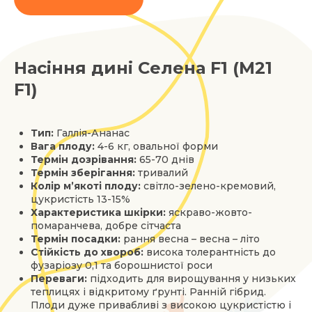
Насіння дині Селена F1 (M21
F1)
Тип:
Галлія-Ананас
Вага плоду:
4-6 кг, овальної форми
Термін дозрівання:
65-70 днів
Термін зберігання:
тривалий
Колір м’якоті плоду:
світло-зелено-кремовий,
цукристість 13-15%
Характеристика шкірки:
яскраво-жовто-
помаранчева, добре сітчаста
Термін посадки:
рання весна – весна – літо
Стійкість до хвороб:
висока толерантність до
фузаріозу 0,1 та борошнистої роси
Переваги:
підходить для вирощування у низьких
теплицях і відкритому ґрунті. Ранній гібрид.
Плоди дуже привабливі з високою цукристістю і