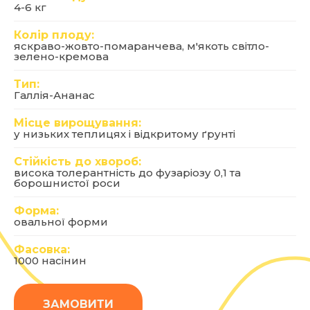
4-6 кг
Колір плоду:
яскраво-жовто-помаранчева, м'якоть світло-
зелено-кремова
Тип:
Галлія-Ананас
Місце вирощування:
у низьких теплицях і відкритому ґрунті
Стійкість до хвороб:
висока толерантність до фузаріозу 0,1 та
борошнистої роси
Форма:
овальної форми
Фасовка:
1000 насінин
ЗАМОВИТИ