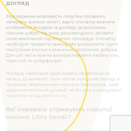
догляд
Розглядаючи можливість покупки посівного
матеріалу високої якості, варто спочатку вивчити
особливості висадки та догляду за рослиною.
Насіння цибулі під зиму рекомендують засівати
після виконання підготовчих процедур. Спочатку
необхідно провести оранку або розрихлити ґрунт.
Наступним етапом є внесення органічних добрив.
Для цієї мети можна використовувати калійну сіль,
перегній та суперфосфат.
Посадку необхідно здійснювати приблизно за
місяць до моменту, коли настає холодний період із
тривалим збереженням низьких температур. Щоб
одержати високий урожай, необхідно розміщувати
насінини на відстані 5-6 см.
Які переваги отримують покупці
насіння Libra Seeds?
Компанія «Лібра Агро» пропонує купити насіння