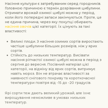
Насіння культури є затребуваним серед городників.
Головною причиною є термін дозрівання цибулини.
Отримати врожай озимої цибулі можна у період,
коли його попередні запаси закінчуються. Проте, це
не єдина причина, через яку покупці обирають
насіння овочів
цієї категорії. Їх цінують за такі
властивості:
Великі плоди. З насіння озимих сортів виростають
частіше цибулини більших розмірів, ніж у ярих
сортів.
Стійкість до низьких температур. Висівати
насіння ріпчастої озимої цибулі можна в період з
серпня до вересня. Посівний матеріал цієї
категорії, на відміну від ярих сортів, витримує
навіть мороз. Він не втрачає властивості за
наявності снігового покриву та короткочасної
температури повітря від -15 до -20 градусів.
Ярі сорти теж дають великий урожай, але їхнє
вирощування неможливе в умовах низьких
температур.