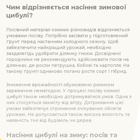
Чим відрізняється насіння зимової
цибулі?
Посівний матеріал озимих різновидів відрізняється
умовами посіву. Потрібно засівати у підготовлений
ґрунт перед настанням холодного сезону. Щоб
забезпечити найкращий урожай, необхідно
заздалегідь удобрити ділянку гноєм. Досвідчені
городники не рекомендують здійснювати посів на
ділянках, де росли петрушка, бобові та картопля. На
такому ґрунті однаково погано росте сорт і гібрид.
Зниження врожайності обумовлено ризиком
зараження нематодою. У процесі посіву озимої
цибулі також необхідно дотримуватися умов. Одна з
них стосується захисту від вітру. Дотримання цієї
умови забезпечує отримання очікуваних обсягів
урожаю. Не допускається також висока вологість та
наявність тіні від будівель чи дерев.
Насіння цибулі на зиму: посів та