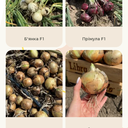
Б'янка F1
Прімула F1