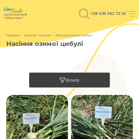
+38 095 362 72 52
Група компаній
"Лібра Агро"
Головна
—
Каталог насіння
— Насіння озимої цибулі
Насіння озимої цибулі
Фільтр